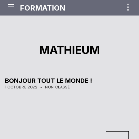
⋮
FORMATION
ME
MATHIEUM
BONJOUR TOUT LE MONDE !
POSTED ON:
CATEGORIZED IN:
WRITTEN BY:
MATHIEUM
1 OCTOBRE 2022
NON CLASSÉ